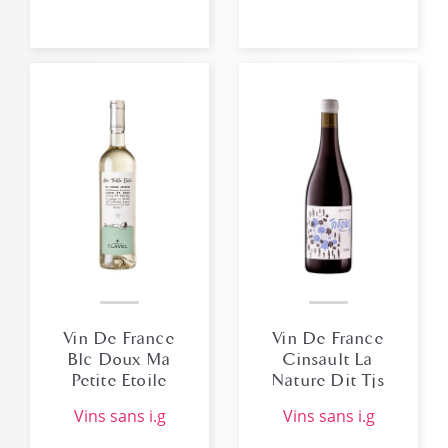
Vin De France
Vin De France
Blc Doux Ma
Cinsault La
Petite Etoile
Nature Dit Tjs
Claire Clavel
Quelque Chose
vins sans i.g
vins sans i.g
Artisans
Partisans 2023