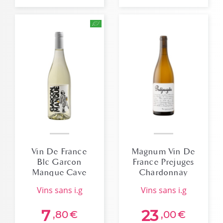
Vin De France
Magnum Vin De
Blc Garcon
France Prejuges
Manque Cave
Chardonnay
Du Luberon Bio
Ventenac 2024
vins sans i.g
vins sans i.g
7
23
,80
€
,00
€