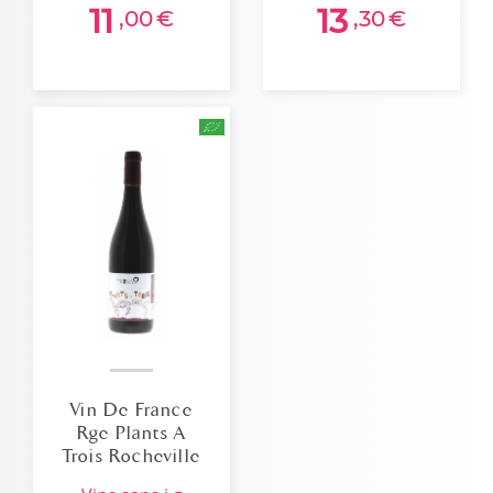
11
13
,00
€
,30
€
Vin De France
Rge Plants A
Trois Rocheville
2023 Bio