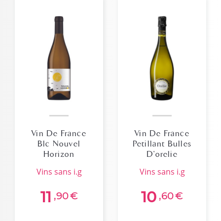
Vin De France
Vin De France
Blc Nouvel
Petillant Bulles
Horizon
D'orelie
Domaine
Vignerons
vins sans i.g
vins sans i.g
Mordoree 2024
Ardechois
Bio
11
10
,90
€
,60
€