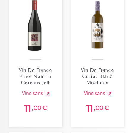
Vin De France
Vin De France
Pinot Noir En
Curius Blanc
Coteaux Jeff
Moelleux
Carrel 2022
Contre Toute
vins sans i.g
vins sans i.g
Attente 2024
75cl
11
11
,00
€
,00
€