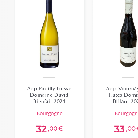
Aop Pouilly Fuisse
Aop Santena
Domaine David
Hates Doma
Bienfait 2024
Billard 20
bourgogne
bourgog
32
33
,00
€
,00