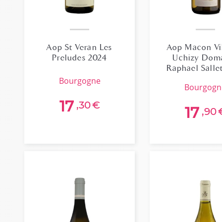
Aop St Veran Les
Aop Macon Vi
Preludes 2024
Uchizy Dom
Raphael Salle
bourgogne
bourgog
17
,30
€
17
,90