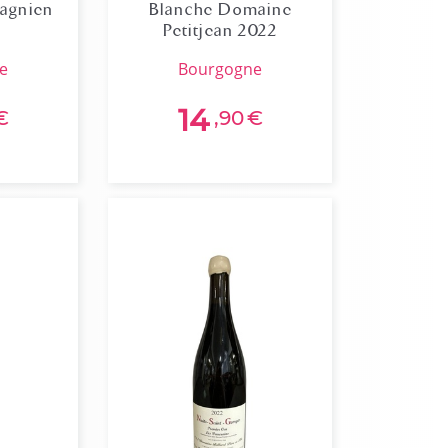
agnien
Blanche Domaine
Petitjean 2022
ne
bourgogne
14
€
,90
€