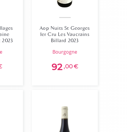
llages
Aop Nuits St Georges
aine
1er Cru Les Vaucrains
t 2023
Billard 2023
ne
bourgogne
92
€
,00
€