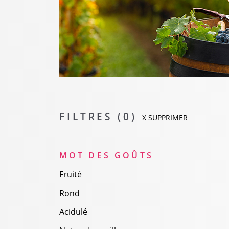
FILTRES (
0
)
X SUPPRIMER
MOT DES GOÛTS
Fruité
Rond
Acidulé