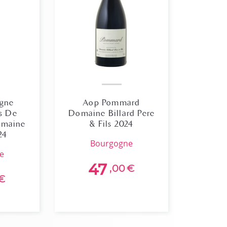
gne
Aop Pommard
s De
Domaine Billard Pere
omaine
& Fils 2024
24
bourgogne
ne
47
,00
€
€