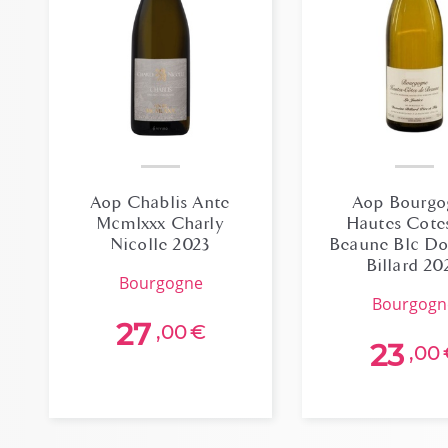
Aop Chablis Ante
Aop Bourgo
Mcmlxxx Charly
Hautes Cote
Nicolle 2023
Beaune Blc D
Billard 20
bourgogne
bourgog
27
,00
€
23
,00