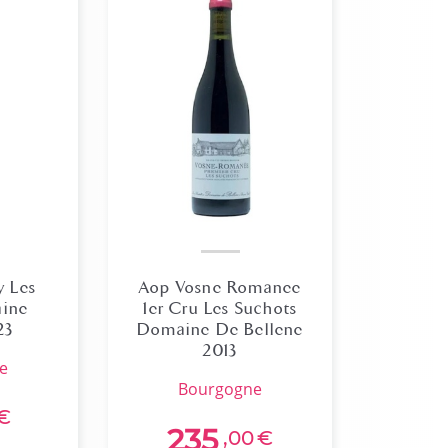
y Les
Aop Vosne Romanee
ine
1er Cru Les Suchots
23
Domaine De Bellene
2013
ne
bourgogne
€
235
,00
€