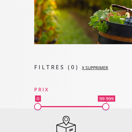
FILTRES (
0
)
X SUPPRIMER
PRIX
0
99 999