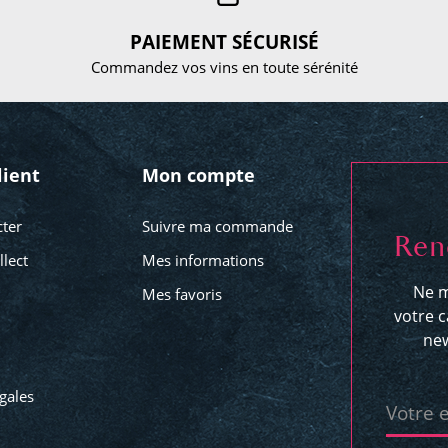
PAIEMENT SÉCURISÉ
Commandez vos vins en toute sérénité
lient
Mon compte
ter
Suivre ma commande
Ren
llect
Mes informations
Ne m
Mes favoris
votre c
new
gales
Votre 