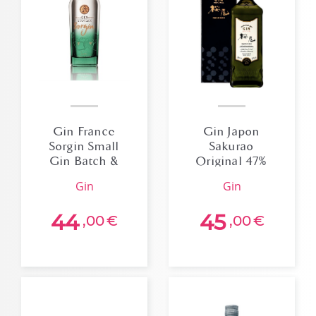
Gin France
Gin Japon
Sorgin Small
Sakurao
Gin Batch &
Original 47%
Sauvignon 43%
70cl
gin
gin
70cl
44
45
,00
€
,00
€