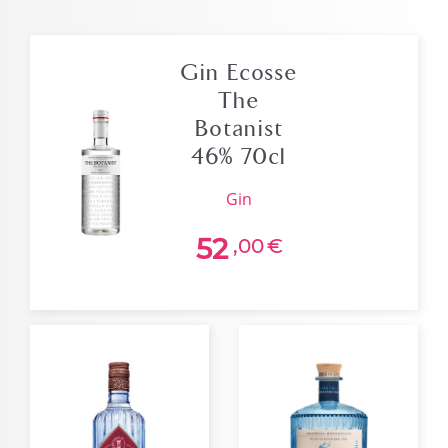
Gin Ecosse
The
Botanist
46% 70cl
gin
52
,00
€