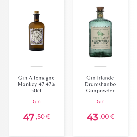
Gin Allemagne
Gin Irlande
Monkey 47 47%
Drumshanbo
50cl
Gunpowder
Sardinian Citrus
gin
gin
43%
47
43
,50
€
,00
€