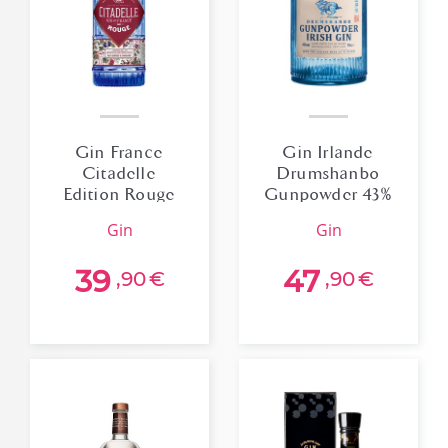
Gin France
Gin Irlande
Citadelle
Drumshanbo
Edition Rouge
Gunpowder 43%
44% 70cl
70cl
gin
gin
39
47
,90
€
,90
€