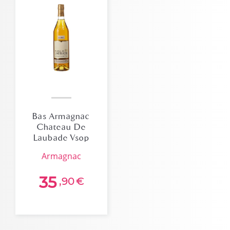
Bas Armagnac
Chateau De
Laubade Vsop
40% 70cl
armagnac
35
,90
€