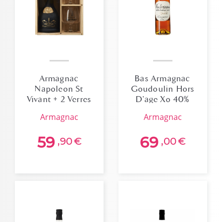
Armagnac
Bas Armagnac
Napoleon St
Goudoulin Hors
Vivant + 2 Verres
D'age Xo 40%
Caisse Bois 40%
70cl
armagnac
armagnac
59
69
,90
€
,00
€