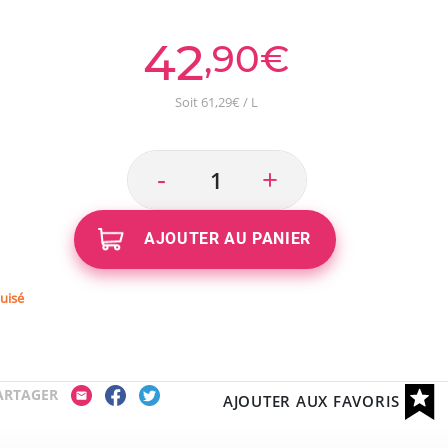
42
,90€
Soit 61,29€ / L
-
+
AJOUTER AU PANIER
uisé
ARTAGER
AJOUTER AUX FAVORIS