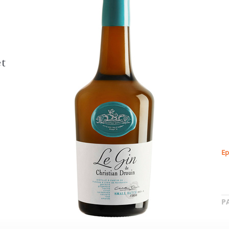
et
Ep
P