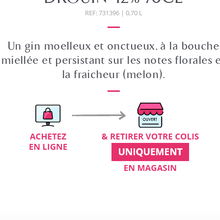
REF: 731396 | 0,70 L
Un gin moelleux et onctueux, à la bouche
miellée et persistant sur les notes florales 
la fraicheur (melon).