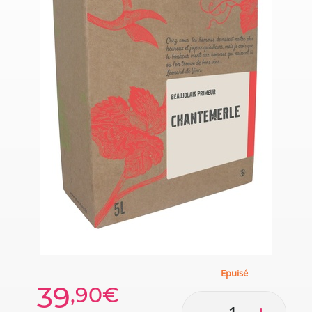
Epuisé
39
,90€
-
+